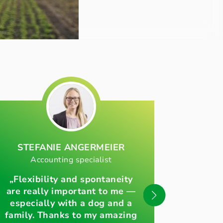
STEFANIE
ANGERMEIER
VER
Accounting specialist
General 
„Flexibility and spontaneity
are really important to me —
„Our comp
especially with a dog and a
thrive on w
family. Thanks to my amazing
thrives o