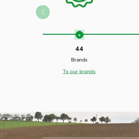
44
Brands
To our brands
agrarfoto.com