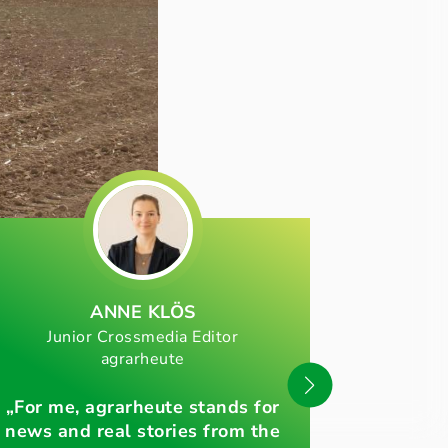
ANNE KLÖS
MICH
Junior Crossmedia Editor
Proofrea
agrarheute
„For me, agrarheute stands for
„With LAND
news and real stories from the
the voice o