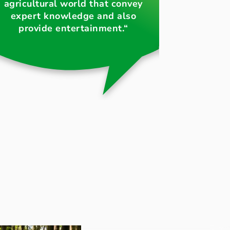
agricultural world that convey
have been 
expert knowledge and also
connect
provide entertainment.“