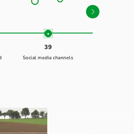
39
30
d
Social media channels
Websit
To our dlv