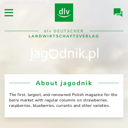
Skip to
pixdeluxe / stock.adobe.com
Header/Navigation
main
Open main menu
content
Desktop
dlv
DEUTSCHER
Navigation
LANDWIRTSCHAFTSVERLAG
jagodnik
About jagodnik
The first, largest, and renowned Polish magazine for the
berry market with regular columns on strawberries,
raspberries, blueberries, currants and other varieties.