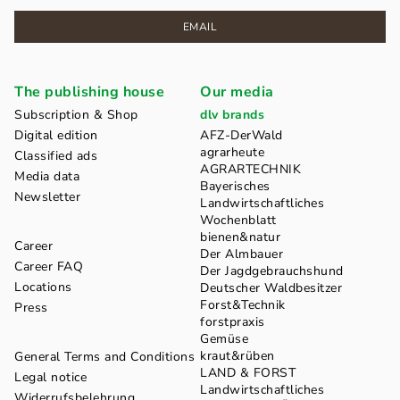
EMAIL
The publishing house
Our media
Subscription & Shop
dlv brands
Digital edition
AFZ-DerWald
agrarheute
Classified ads
AGRARTECHNIK
Media data
Bayerisches
Newsletter
Landwirtschaftliches
Wochenblatt
bienen&natur
Career
Der Almbauer
Career FAQ
Der Jagdgebrauchshund
Locations
Deutscher Waldbesitzer
Forst&Technik
Press
forstpraxis
Gemüse
kraut&rüben
General Terms and Conditions
LAND & FORST
Legal notice
Landwirtschaftliches
Widerrufsbelehrung