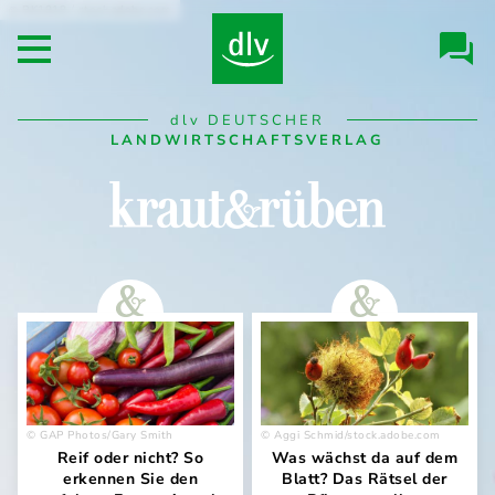
Direkt
RK1919 / stock.adobe.com
Header/Navigation
zum
Open main menu
Inhalt
Desktop
dlv
DEUTSCHER
Navigation
LANDWIRTSCHAFTSVERLAG
kraut&rüben
GAP Photos/Gary Smith
Aggi Schmid/stock.adobe.com
Reif oder nicht? So
Was wächst da auf dem
erkennen Sie den
Blatt? Das Rätsel der