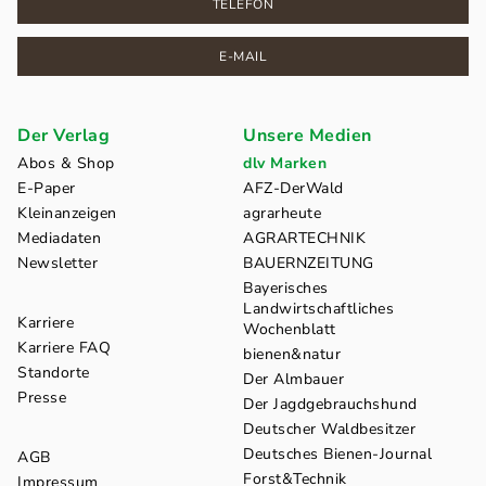
TELEFON
E-MAIL
Der Verlag
Unsere Medien
Abos & Shop
dlv Marken
E-Paper
AFZ-DerWald
Kleinanzeigen
agrarheute
Mediadaten
AGRARTECHNIK
Newsletter
BAUERNZEITUNG
Bayerisches
Landwirtschaftliches
Karriere
Wochenblatt
Karriere FAQ
bienen&natur
Standorte
Der Almbauer
Presse
Der Jagdgebrauchshund
Deutscher Waldbesitzer
Deutsches Bienen-Journal
AGB
Forst&Technik
Impressum