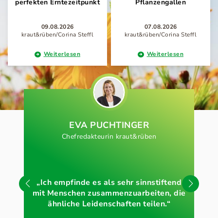
perfekten Erntezeitpunkt
Pflanzengallen
09.08.2026
07.08.2026
kraut&rüben/Corina Steffl
kraut&rüben/Corina Steffl
Weiterlesen
Weiterlesen
EVA PUCHTINGER
Chefredakteurin kraut&rüben
„Ich empfinde es als sehr sinnstiftend
„B
mit Menschen zusammenzuarbeiten, die
ähnliche Leidenschaften teilen.“
al