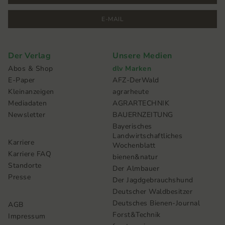
E-MAIL
Der Verlag
Unsere Medien
Abos & Shop
dlv Marken
E-Paper
AFZ-DerWald
Kleinanzeigen
agrarheute
Mediadaten
AGRARTECHNIK
Newsletter
BAUERNZEITUNG
Bayerisches
Landwirtschaftliches
Karriere
Wochenblatt
Karriere FAQ
bienen&natur
Standorte
Der Almbauer
Presse
Der Jagdgebrauchshund
Deutscher Waldbesitzer
Deutsches Bienen-Journal
AGB
Forst&Technik
Impressum