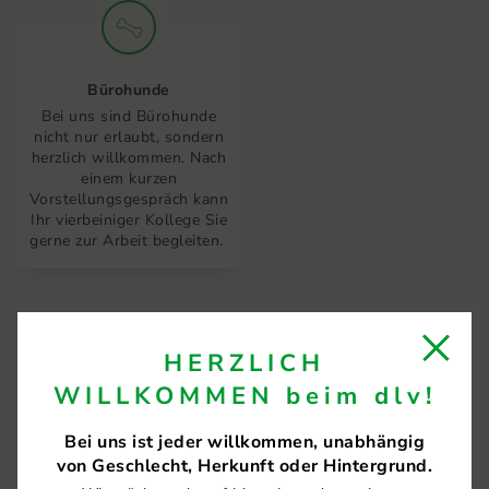
Bürohunde
Bei uns sind Bürohunde
nicht nur erlaubt, sondern
herzlich willkommen. Nach
einem kurzen
Vorstellungsgespräch kann
Ihr vierbeiniger Kollege Sie
gerne zur Arbeit begleiten.
Unser
HERZLICH
Bewerbungsprozess
WILLKOMMEN beim dlv!
Bei uns ist jeder willkommen, unabhängig
von Geschlecht, Herkunft oder Hintergrund.