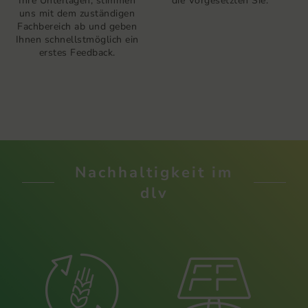
Ihre Unterlagen, stimmen
die Vorgesetzten Sie.
uns mit dem zuständigen
S
Fachbereich ab und geben
Ihnen schnellstmöglich ein
erstes Feedback.
„
Nachhaltigkeit im
dlv