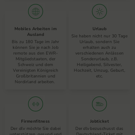
Mobiles Arbeiten im
Urlaub
Ausland
Sie haben nicht nur 30 Tage
Bis zu 180 Tage im Jahr
Urlaub, sondern Sie
können Sie je nach Job
erhalten auch zu
remote aus den EWR-
verschiedenen Anlässen
Mitgliedstaaten, der
Sonderurlaub, z.B.
Schweiz und dem
Heiligabend, Silvester,
Vereinigten Königreich
Hochzeit, Umzug, Geburt,
Großbritannien und
etc.
Nordirland arbeiten.
Firmenfitness
Jobticket
Der
dlv
möchte Sie dabei
Der
dlv
bezuschusst das
unterstützen, gesund und
Deutschland-Ticket mit