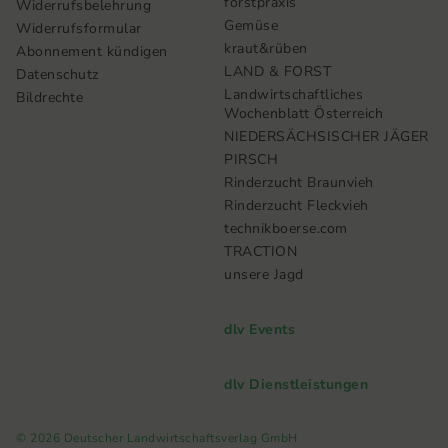
forstpraxis
Widerrufsbelehrung
Gemüse
Widerrufsformular
kraut&rüben
Abonnement kündigen
LAND & FORST
Datenschutz
Landwirtschaftliches
Bildrechte
Wochenblatt Österreich
NIEDERSÄCHSISCHER JÄGER
PIRSCH
Rinderzucht Braunvieh
Rinderzucht Fleckvieh
technikboerse.com
TRACTION
unsere Jagd
dlv Events
dlv Dienstleistungen
© 2026 Deutscher Landwirtschaftsverlag GmbH