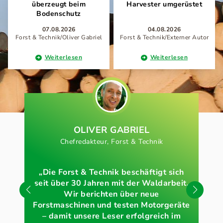
überzeugt beim
Harvester umgerüstet
Bodenschutz
07.08.2026
04.08.2026
Forst & Technik/Oliver Gabriel
Forst & Technik/Externer Autor
Weiterlesen
Weiterlesen
OLIVER GABRIEL
Chefredakteur, Forst & Technik
Lei
„Die Forst & Technik beschäftigt sich
seit über 30 Jahren mit der Waldarbeit.
„Fo
Wir berichten über neue
de
Forstmaschinen und testen Motorgeräte
br
– damit unsere Leser erfolgreich im