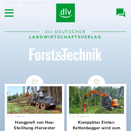
Direkt
Christine - stock.adobe.com
Header/Navigation
zum
Open main menu
Inhalt
Desktop
dlv
DEUTSCHER
Navigation
LANDWIRTSCHAFTSVERLAG
Forst&Technik
O. Gabriel
A. Friedrich
Hangprofi von Noe:
Kompakter Ernter:
Steilhang-Harvester
Kettenbagger wird zum