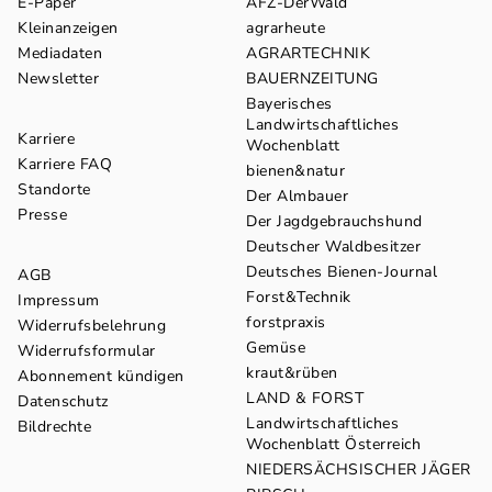
E-Paper
AFZ-DerWald
Kleinanzeigen
agrarheute
Mediadaten
AGRARTECHNIK
Newsletter
BAUERNZEITUNG
Bayerisches
Landwirtschaftliches
Karriere
Wochenblatt
Karriere FAQ
bienen&natur
Standorte
Der Almbauer
Presse
Der Jagdgebrauchshund
Deutscher Waldbesitzer
Deutsches Bienen-Journal
AGB
Forst&Technik
Impressum
forstpraxis
Widerrufsbelehrung
Gemüse
Widerrufsformular
kraut&rüben
Abonnement kündigen
LAND & FORST
Datenschutz
Landwirtschaftliches
Bildrechte
Wochenblatt Österreich
NIEDERSÄCHSISCHER JÄGER