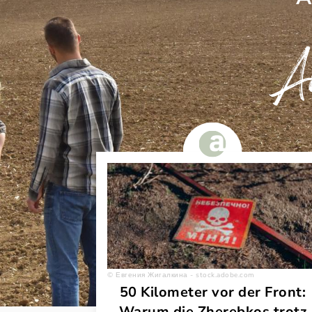
Au
Евгения Жигалкина - stock.adobe.com
50 Kilometer vor der Front:
Warum die Zherebkos trotz