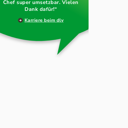
was e
Chef super umsetzbar. Vielen
Dank dafür!“
Karriere beim dlv
U