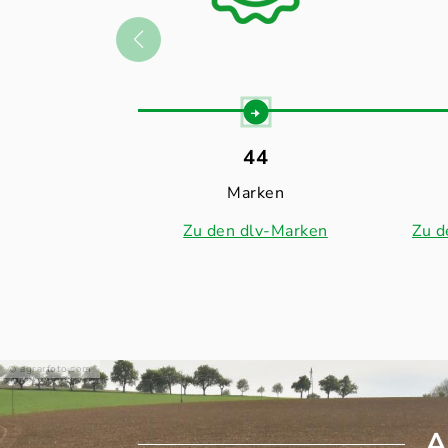
44
Marken
Zu den dlv-Marken
Zu d
agrarfoto.com