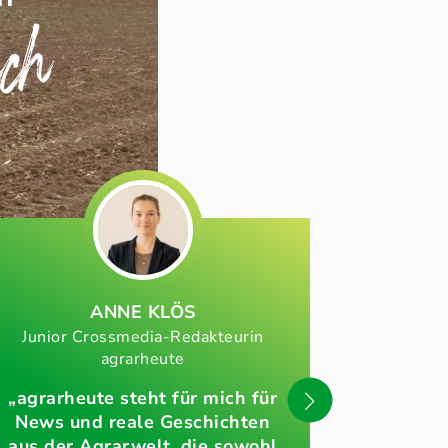
ich
ANNE KLÖS
MICH
Junior Crossmedia-Redakteurin
Sachbearbei
agrarheute
„agrarheute steht für mich für
News und reale Geschichten
„Wir sin
aus der Agrarwelt, die sowohl
FORST d