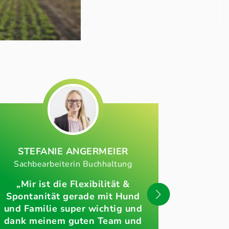
STEFANIE
ANGERMEIER
VER
Sachbearbeiterin Buchhaltung
Gesamtver
„Mir ist die Flexibilität &
„Unser U
Spontanität gerade mit Hund
nicht v
und Familie super wichtig und
produziert
dank meinem guten Team und