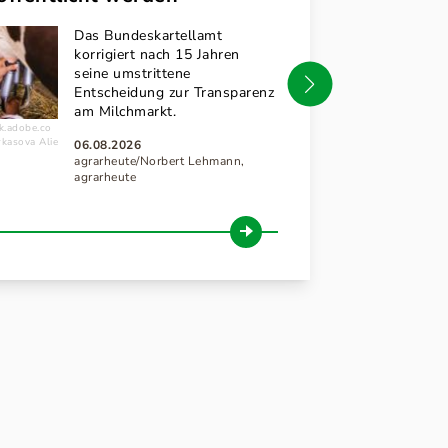
anders?
Das Bundeskartellamt
korrigiert nach 15 Jahren
Ext
seine umstrittene
Eur
Entscheidung zur Transparenz
Jah
am Milchmarkt.
stock.adobe.co
unte
m/Thomas Bethge
k.adobe.co
Hit
kasova Alie
06.08.2026
tro
agrarheute/Norbert Lehmann,
agrarheute
06.0
agra