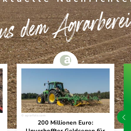
s dem Agrarbere
agrarfoto.com
200 Millionen Euro:
Unverhoffter Geldsegen für