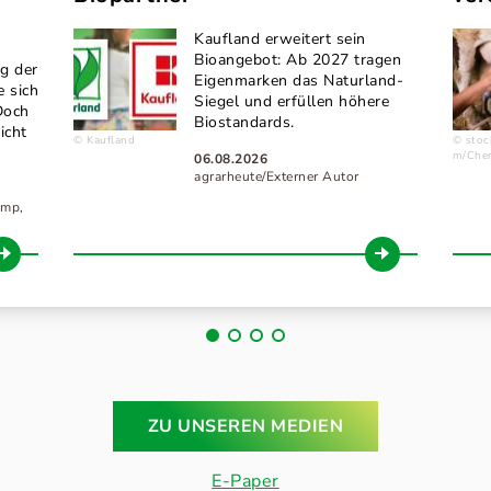
Kaufland erweitert sein
Bioangebot: Ab 2027 tragen
g der
Eigenmarken das Naturland-
e sich
Siegel und erfüllen höhere
Doch
Biostandards.
icht
Kaufland
stoc
m/Cher
06.08.2026
agrarheute/Externer Autor
amp,
ZU UNSEREN MEDIEN
E-Paper