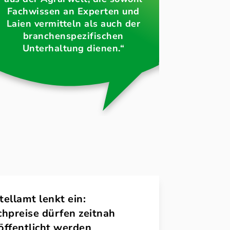
Fachwissen an Experten und
Landwirt
Laien vermitteln als auch der
bereits se
branchenspezifischen
verbinde
Unterhaltung dienen.“
tellamt lenkt ein:
Dürre in Deut
chpreise dürfen zeitnah
gab es auch s
öffentlicht werden
Sommer – was