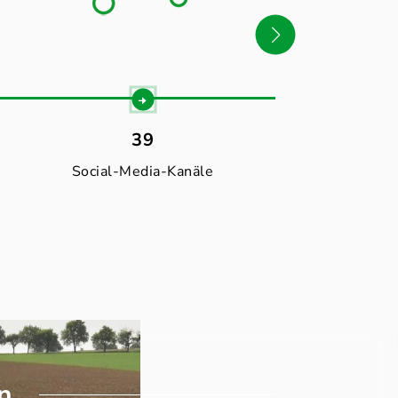
39
30
Social-Media-Kanäle
Websei
Zu den dlv
n