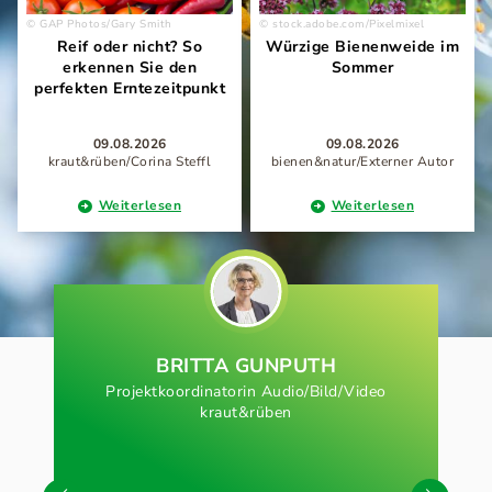
GAP Photos/Gary Smith
stock.adobe.com/Pixelmixel
Reif oder nicht? So
Würzige Bienenweide im
erkennen Sie den
Sommer
perfekten Erntezeitpunkt
09.08.2026
09.08.2026
kraut&rüben/Corina Steffl
bienen&natur/Externer Autor
Weiterlesen
Weiterlesen
BRITTA GUNPUTH
Projektkoordinatorin Audio/Bild/Video
kraut&rüben
„