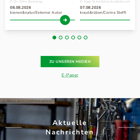
Dr. Otto Boecking
Aggi Schmid/stock.adobe.com
08.08.2026
07.08.2026
bienen&natur/Externer Autor
kraut&rüben/Corina Steffl
ZU UNSEREN MEDIEN
E-Paper
iStock.adobe.com/ljubaphoto
Aktuelle
Nachrichten