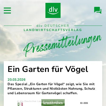
Direkt
Valentin Valkov - stock.adobe.com
Header/Navigation
zum
Open main menu
Inhalt
Desktop
dlv
DEUTSCHER
Pressemitteilungen
Navigation
LANDWIRTSCHAFTSVERLAG
Ein Garten für Vögel
20.03.2026
Das Spezial „Ein Garten für Vögel“ zeigt, wie Sie mit
Pflanzen, Strukturen und Nistkästen Nahrung, Schutz
und Lebensraum für Gartenvögel schaffen.
dlv Deutscher Landwirtschaftsverlag