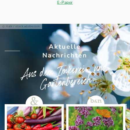
E-Paper
Haik / stock.adobe.com
Aktuelle
Nachrichten
Aus dem Imkerei- und
Gartenbereich