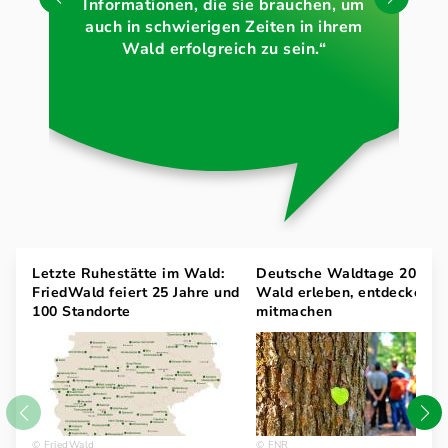
Informationen, die sie brauchen, um
Wa
auch in schwierigen Zeiten in ihrem
Wald erfolgreich zu sein.“
Letzte Ruhestätte im Wald:
Deutsche Waldtage 2026:
FriedWald feiert 25 Jahre und
Wald erleben, entdecken u
100 Standorte
mitmachen
FriedWald
FNR