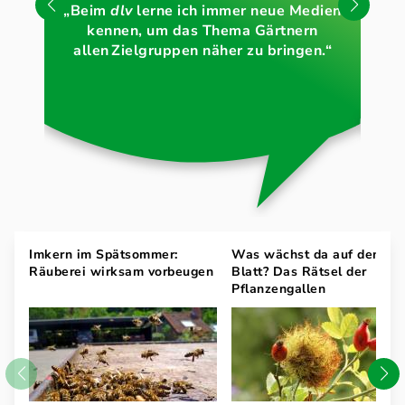
Bi
„Beim
dlv
lerne ich immer neue Medien
s
kennen, um das Thema Gärtnern
De
allen Zielgruppen näher zu bringen.“
Imkern im Spätsommer:
Was wächst da auf dem
Räuberei wirksam vorbeugen
Blatt? Das Rätsel der
Pflanzengallen