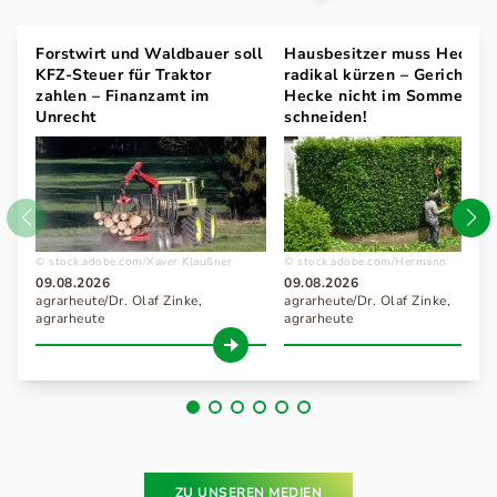
Forstwirt und Waldbauer soll
Hausbesitzer muss Hecke
KFZ-Steuer für Traktor
radikal kürzen – Gericht:
zahlen – Finanzamt im
Hecke nicht im Sommer
Unrecht
schneiden!
stock.adobe.com/Xaver Klaußner
stock.adobe.com/Hermann
09.08.2026
09.08.2026
agrarheute/Dr. Olaf Zinke,
agrarheute/Dr. Olaf Zinke,
agrarheute
agrarheute
ZU UNSEREN MEDIEN