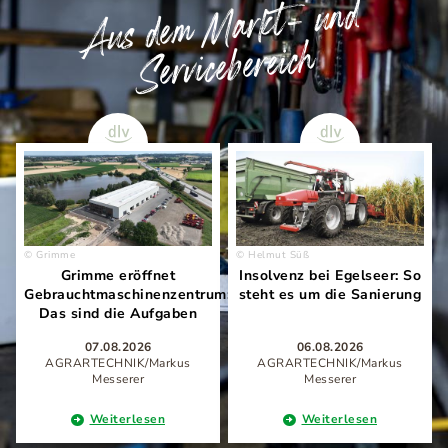
Aus dem
Markt- und
Servicebereich
Grimme
Helmut Süß
Grimme eröffnet
Insolvenz bei Egelseer: So
Gebrauchtmaschinenzentrum:
steht es um die Sanierung
Das sind die Aufgaben
07.08.2026
06.08.2026
AGRARTECHNIK/Markus
AGRARTECHNIK/Markus
Messerer
Messerer
Weiterlesen
Weiterlesen