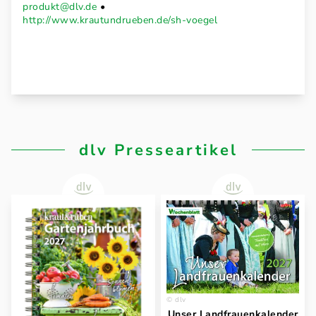
produkt@dlv.de
•
http://www.krautundrueben.de/sh-voegel
dlv Presseartikel
dlv
Unser Landfrauenkalender