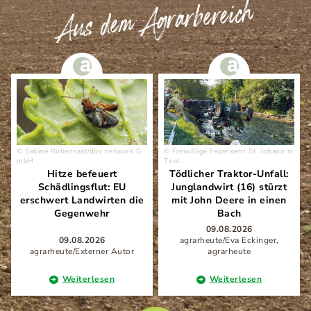
Aus dem Agrarbereich
Sabine Rübensaat/dbv network G
Freiwillige Feuerwehr St. Johann in
mbH
Tirol
Hitze befeuert
Tödlicher Traktor-Unfall:
Schädlingsflut: EU
Junglandwirt (16) stürzt
erschwert Landwirten die
mit John Deere in einen
Gegenwehr
Bach
09.08.2026
09.08.2026
agrarheute/Eva Eckinger,
agrarheute/Externer Autor
agrarheute
Weiterlesen
Weiterlesen