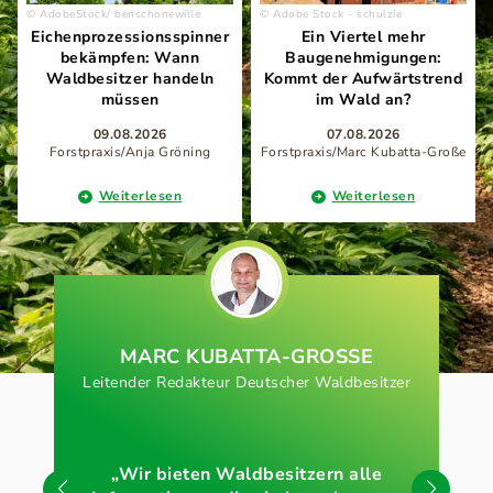
AdobeStock/ benschonewille
Adobe Stock - schulzie
Eichenprozessionsspinner
Ein Viertel mehr
bekämpfen: Wann
Baugenehmigungen:
Waldbesitzer handeln
Kommt der Aufwärtstrend
müssen
im Wald an?
09.08.2026
07.08.2026
Forstpraxis/Anja Gröning
Forstpraxis/Marc Kubatta-Große
Weiterlesen
Weiterlesen
MARC KUBATTA-GROSSE
Leitender Redakteur Deutscher Waldbesitzer
„Wir bieten Waldbesitzern alle
„Na