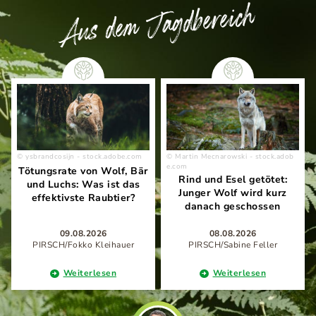
Aus dem Jagdbereich
ysbrandcosijn - stock.adobe.com
Martin Mecnarowski - stock.adob
e.com
Tötungsrate von Wolf, Bär
Rind und Esel getötet:
und Luchs: Was ist das
Junger Wolf wird kurz
effektivste Raubtier?
danach geschossen
09.08.2026
08.08.2026
PIRSCH/Fokko Kleihauer
PIRSCH/Sabine Feller
Weiterlesen
Weiterlesen