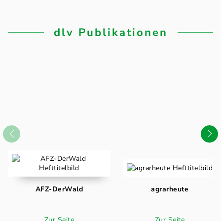
dlv Publikationen
AFZ-DerWald
agrarheute
Zur Seite
Zur Seite