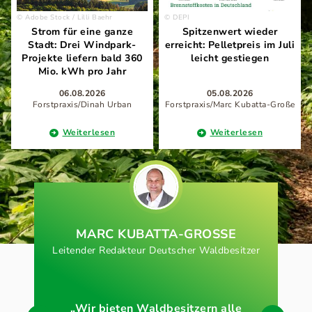
Adobe Stock / Lilli Baehr
DEPI
Strom für eine ganze
Spitzenwert wieder
Stadt: Drei Windpark-
erreicht: Pelletpreis im Juli
Projekte liefern bald 360
leicht gestiegen
Mio. kWh pro Jahr
06.08.2026
05.08.2026
Forstpraxis/Dinah Urban
Forstpraxis/Marc Kubatta-Große
Weiterlesen
Weiterlesen
MARC KUBATTA-GROSSE
Leitender Redakteur Deutscher Waldbesitzer
„Wir bieten Waldbesitzern alle
„Na