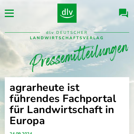
Direkt
Valentin Valkov - stock.adobe.com
Header/Navigation
zum
Open main menu
Inhalt
Desktop
dlv
DEUTSCHER
Pressemitteilungen
Navigation
LANDWIRTSCHAFTSVERLAG
agrarheute ist
führendes Fachportal
für Landwirtschaft in
Europa
24.09.2024