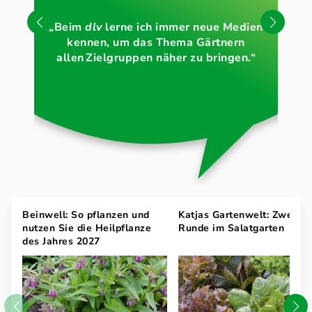
„
Bi
„Beim
dlv
lerne ich immer neue Medien
s
kennen, um das Thema Gärtnern
De
allen Zielgruppen näher zu bringen.“
Beinwell: So pflanzen und
Katjas Gartenwelt: Zweite
nutzen Sie die Heilpflanze
Runde im Salatgarten
des Jahres 2027