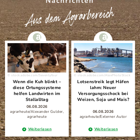
Nachrichten
Aus dem Agrarbereich
stock.adobe.com/Seventyfour
stock.adobe.com/AlexPhotoStock
Wenn die Kuh blinkt –
Lotsenstreik legt Häfen
diese Ortungssysteme
lahm: Neuer
helfen Landwirten im
Versorgungsschock bei
Stallalltag
Weizen, Soja und Mais?
06.08.2026
agrarheute/Alexander Gulder,
06.08.2026
agrarheute
agrarheute/Externer Autor
Weiterlesen
Weiterlesen