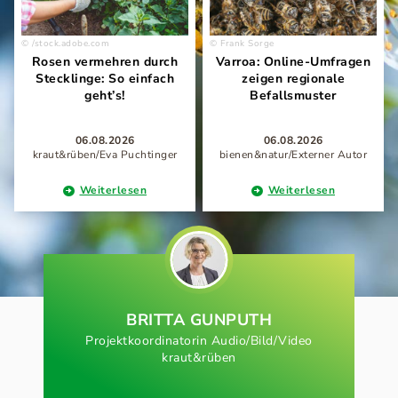
/stock.adobe.com
Frank Sorge
Rosen vermehren durch
Varroa: Online-Umfragen
Stecklinge: So einfach
zeigen regionale
geht’s!
Befallsmuster
06.08.2026
06.08.2026
kraut&rüben/Eva Puchtinger
bienen&natur/Externer Autor
Weiterlesen
Weiterlesen
BRITTA GUNPUTH
Projektkoordinatorin Audio/Bild/Video
kraut&rüben