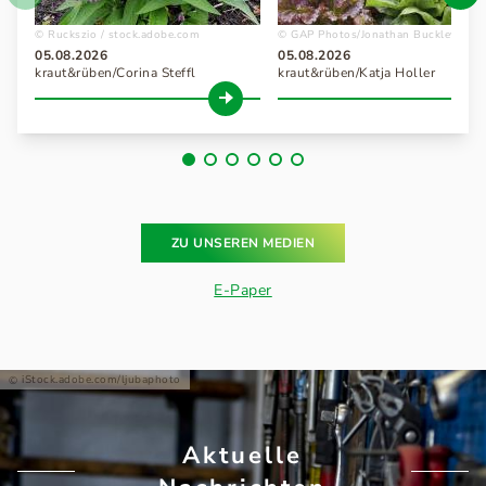
Ruckszio / stock.adobe.com
GAP Photos/Jonathan Buckley
05.08.2026
05.08.2026
kraut&rüben/Corina Steffl
kraut&rüben/Katja Holler
ZU UNSEREN MEDIEN
E-Paper
iStock.adobe.com/ljubaphoto
Aktuelle