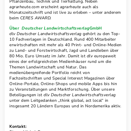
Pflanzenbau, Technik und Tierhaltung. Neben
agrarheute.com
erscheint
agrarheute
auch als
Monatszeitschrift und ist live zu erleben – unter anderem
beim
CERES AWARD.
Über
Deutscher Landwirtschaftsverlag
GmbH
dlv Deutscher Landwirtschaftsverlag
gehört zu den Top-
10 Fachverlagen in Deutschland. Rund 400 Mitarbeiter
erwirtschaften mit mehr als 40 Print- und Online-Medien
zu Land- und Forstwirtschaft, Jagd und Landleben über
80 Mio. Euro Umsatz im Jahr. Damit ist
dlv
europaweit
eines der erfolgreichsten Medienhäuser rund um die
Themen Landwirtschaft und Natur. Das
medienübergreifende Portfolio reicht von
Fachzeitschriften und Special Interest Magazinen über
Online-Portale, Online-Shops und mobile Apps bis hin
zu Veranstaltungen und Marktforschung. Über unsere
Beteiligungen ist
dlv Deutscher Landwirtschaftsverlag
unter dem Leitgedanken „think global, act local“ in
insgesamt 20 Ländern Europas und in Nordamerika aktiv.
Kontakt: