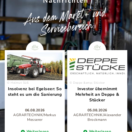
Nachrichten
Aus dem
Markt- und
Servicebereich
Helmut Süß
Deppe &amp; Stücker
Insolvenz bei Egelseer: So
Investor übernimmt
steht es um die Sanierung
Mehrheit an Deppe &
Stücker
06.08.2026
05.08.2026
AGRARTECHNIK/Markus
AGRARTECHNIK/Alexander
Messerer
Brockmann
Weiterlesen
Weiterlesen