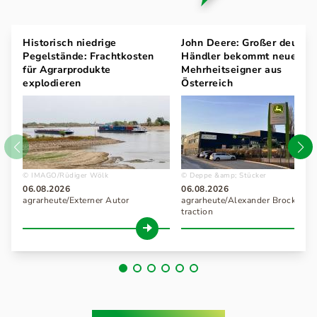
Historisch niedrige
John Deere: Großer deutsc
Pegelstände: Frachtkosten
Händler bekommt neuen
für Agrarprodukte
Mehrheitseigner aus
explodieren
Österreich
IMAGO/Rüdiger Wölk
Deppe &amp; Stücker
06.08.2026
06.08.2026
agrarheute/Externer Autor
agrarheute/Alexander Brockmann
traction