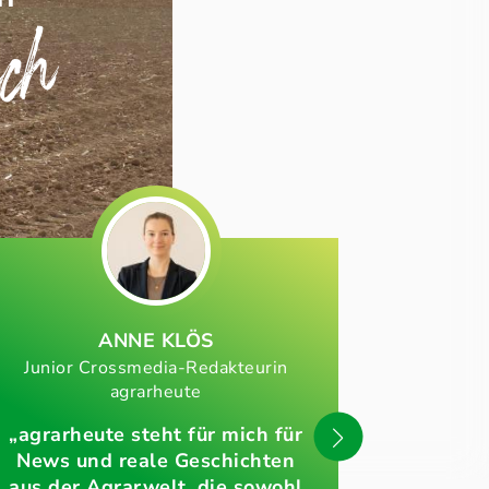
ich
ANNE KLÖS
MICH
Junior Crossmedia-Redakteurin
Sachbearbei
agrarheute
„agrarheute steht für mich für
News und reale Geschichten
„Wir sin
aus der Agrarwelt, die sowohl
FORST d