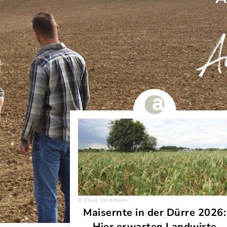
Au
Klaus Strotmann
Maisernte in der Dürre 2026:
Hier erwarten Landwirte