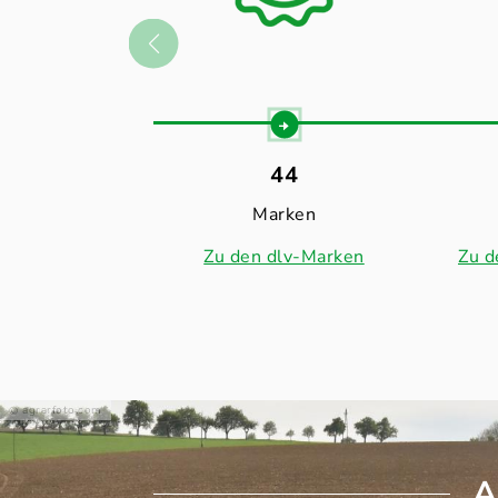
44
Marken
Zu den dlv-Marken
Zu d
agrarfoto.com