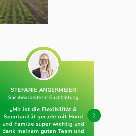
STEFANIE
ANGERMEIER
VER
Sachbearbeiterin Buchhaltung
Gesamtver
„Mir ist die Flexibilität &
„Unser U
Spontanität gerade mit Hund
nicht v
und Familie super wichtig und
produziert
dank meinem guten Team und