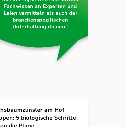
Fachwissen an Experten und
Landwirt
Laien vermitteln als auch der
bereits se
branchenspezifischen
verbinde
Unterhaltung dienen.“
hsbaumzünsler am Hof
Aus Erstbesit
ppen: 5 biologische Schritte
165 CVX Trakt
en die Plage
Euro