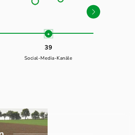
39
30
Social-Media-Kanäle
Websei
Zu den dlv
n