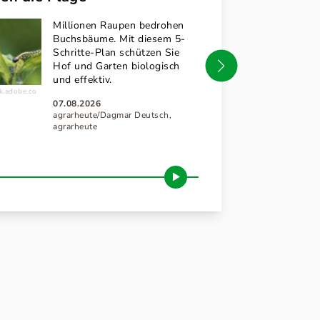
Millionen Raupen bedrohen
Uns
Buchsbäume. Mit diesem 5-
auf 
Schritte-Plan schützen Sie
Cas
technikboerse.c
Hof und Garten biologisch
sind
om
und effektiv.
Geb
k.adobe.co
i
07.08.2026
07.0
agrarheute/Dagmar Deutsch,
agra
agrarheute