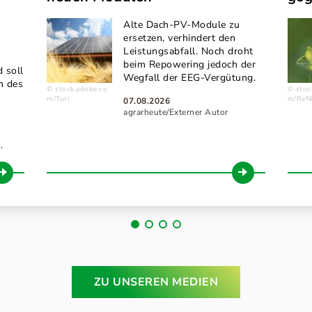
Alte Dach-PV-Module zu
ersetzen, verhindert den
Leistungsabfall. Noch droht
beim Repowering jedoch der
 soll
Wegfall der EEG-Vergütung.
n des
stock.adobe.co
stoc
m/Turi
m/ReN
07.08.2026
agrarheute/Externer Autor
,
ZU UNSEREN MEDIEN