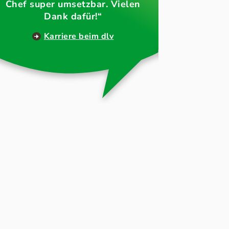
was e
Chef super umsetzbar. Vielen
Dank dafür!“
Karriere beim dlv
U